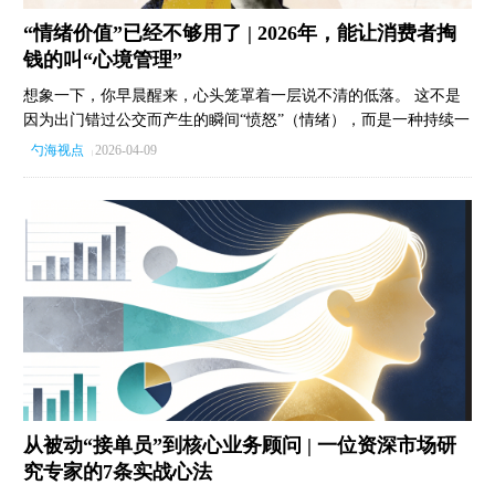
“情绪价值”已经不够用了 | 2026年，能让消费者掏
钱的叫“心境管理”
想象一下，你早晨醒来，心头笼罩着一层说不清的低落。 这不是
因为出门错过公交而产生的瞬间“愤怒”（情绪），而是一种持续一
整天、为所有决定铺上底色的“心境”。 过去十年，品牌们都在痴
勺海视点
2026-04-09
|
迷于制造瞬间的“情绪烟花”，试图用几秒钟的惊喜或感动促成交
易。 但在这个充满焦虑与不确定性的“长期危机”时代，人们真正
渴望的，是一把能在阴雨天撑开的伞。 当近80%的消费者承认会
为了“调整状态”而花钱犒劳自己时，消费已经变成了一场自我心理
疗法。 这就是从“情绪营销”向“心境经济”的深刻跨越。 消费者想
要的不再只是短暂的刺激，而是填补“当下的我”与“理想的我”之间
的“心境落差”。 无论是像外卖进度条那样赋予焦虑者“掌控感”，
还是像乐高那样为愉悦者延长“沉浸感”，未来的赢家将属于那些能
读懂消费者内心“气候”，并主动帮忙管理心境的品牌。 别再只盯
着瞬时的“天气”了。
从被动“接单员”到核心业务顾问 | 一位资深市场研
究专家的7条实战心法