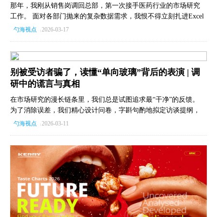
那年，我刚从销售岗调回总部，第一次接手医药行业的市场研究
工作。 面对各部门抛来的复杂数据需求，我恨不得立刻扎进Excel
表里证明自己的价值。 但我的经理按住了我。他告诉我，永远不
勺海视点
2026-03-17
|
要只做一个被动执行的“接单员”。 比如，当业务部门让你跑一份
细分到医生和月份的销售报告时，如果你不深究“为什么”，你永远
不知道他们其实只是想制定一份销售绩效方案——而你手头明明
有更好、更直接的数据。 在甲方、供应商和咨询顾问的身份间切
别被受访者骗了，读懂“单向玻璃”背后的表演 | 调
换多年后，我越发体会到那个忠告的含金量。 今天，我想把这些
研中的谎言与真相
在实战中沉淀的“避坑心法”分享给你。从如何用55分钟对齐核心问
在市场研究的漫长链条里，我们总是试图追求最“干净”的反馈。
题，到如何让冷冰冰的数据讲出有人情味的故事，这7个实战技
为了消除误差，我们精心设计问卷，字斟句酌地拟定访谈提纲，
巧，将帮你从“数据搬运工”蜕变为真正的“业务军师”。
试图还原一个绝对客观的真相。 但现实往往十分骨感：受访者在
勺海视点
2026-03-11
|
调研中给出的完美逻辑，到了真实的消费场域里却常常失效。 为
什么？因为人从来就不是绝对理性的机器。面对提问时，消费者
会本能地启动自我防御。 他们不仅在回答问题，更是在“塑造”一
个期望中的自我——也许是为了显得更理智，也许是为了维持一
种讲究体面的傲娇形象。 对于研究员而言，最大的陷阱莫过于把
这些经过修饰的“台词”当成了洞察本身。 其实，调研中的确认偏
误、社会期望或是记忆偏差，并非需要被清洗掉的“数据噪音”。
相反，这些偏见正是通往消费者真实内心世界的钥匙。 这篇文章
将带你打破常规视角：不再将“偏见”视为研究的敌人，而是把它当